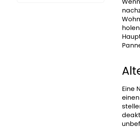
Wenn 
nachz
Wohnu
holen
Haupt
Panne
Al
Eine 
einen
stell
deakt
unbef