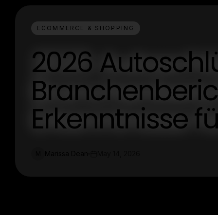
ECOMMERCE & SHOPPING
2026 Autoschlü
Branchenberic
Erkenntnisse fü
Marissa Dean
May 14, 2026
M