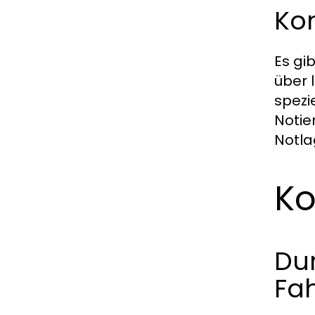
Kon
Es gib
über 
spezi
Notie
Notla
Ko
Dur
Fa