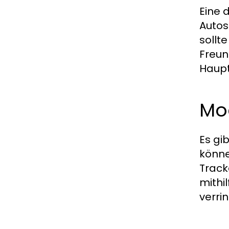
Eine 
Autos
sollt
Freun
Haupt
Mo
Es gi
könne
Track
mithi
verrin