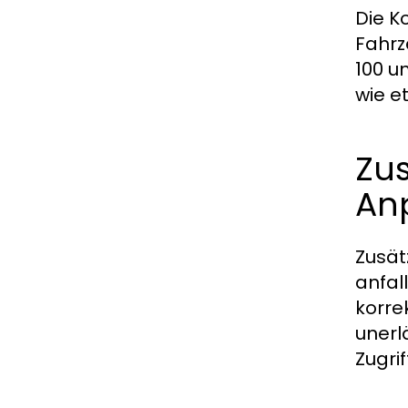
Die K
Fahrz
100 u
wie e
Zu
An
Zusät
anfal
korre
unerl
Zugri