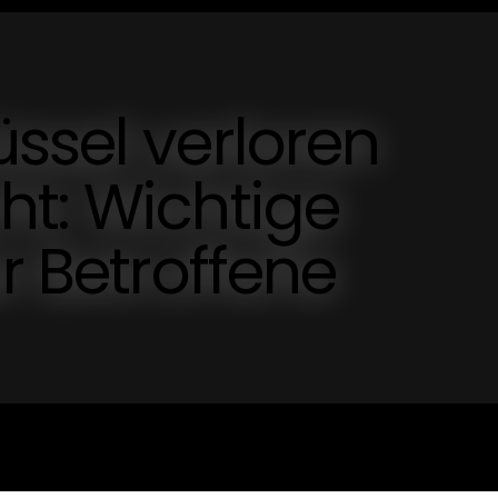
ssel verloren
ht: Wichtige
r Betroffene