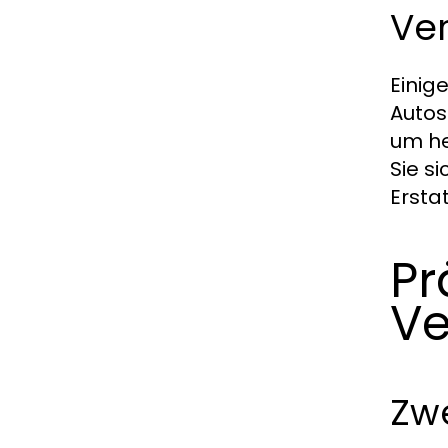
Ve
Einig
Autos
um he
Sie s
Erstat
Pr
Ve
Zwe