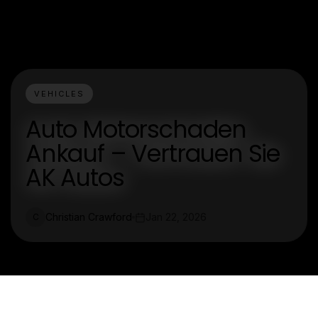
VEHICLES
Auto Motorschaden
Ankauf – Vertrauen Sie
AK Autos
Christian Crawford
Jan 22, 2026
C