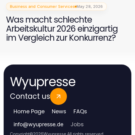
Business and Consumer Services
May 28, 2026
Was macht schlechte
Arbeitskultur 2026 einzigartig
im Vergleich zur Konkurrenz?
Wyupresse
Contact us
Home Page
News
FAQs
Jobs
info
@
wyupresse.de
Copyright
©
2026
Wyupresse
.
All rights reserved