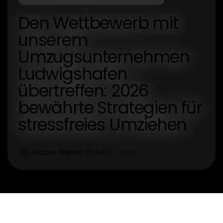
Den Wettbewerb mit
unserem
Umzugsunternehmen
Ludwigshafen
übertreffen: 2026
bewährte Strategien für
stressfreies Umziehen
Brooke Walters
May 13, 2026
B