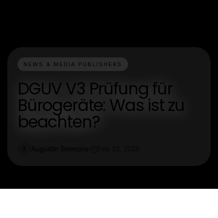
NEWS & MEDIA PUBLISHERS
DGUV V3 Prüfung für
Bürogeräte: Was ist zu
beachten?
Augustin Simmons
Feb 22, 2025
A