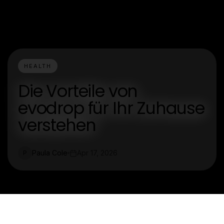
HEALTH
Die Vorteile von
evodrop für Ihr Zuhause
verstehen
Paula Cole
Apr 17, 2026
P