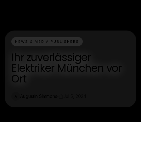
NEWS & MEDIA PUBLISHERS
Ihr zuverlässiger
Elektriker München vor
Ort
Augustin Simmons
Jul 5, 2024
A