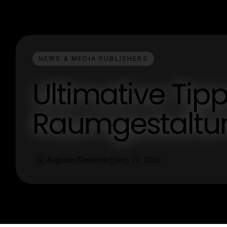
NEWS & MEDIA PUBLISHERS
Ultimative Tipp
Raumgestaltun
Augustin Simmons
Sep 26, 2025
A