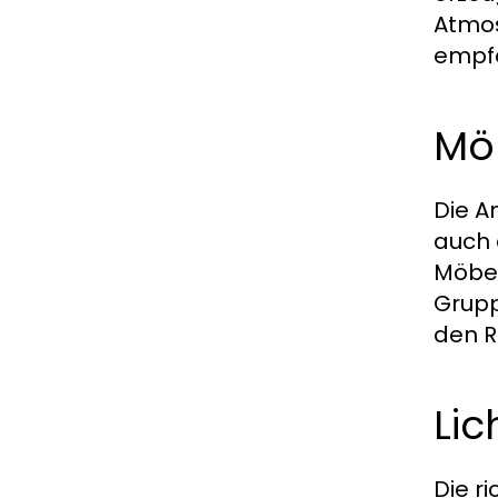
Atmos
empfo
Mö
Die A
auch 
Möbel
Grupp
den R
Lic
Die r