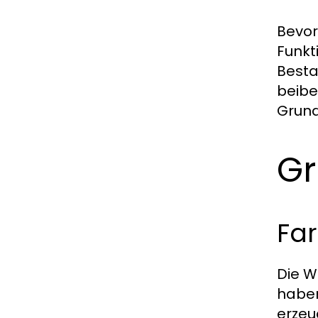
Bevor
Funkt
Besta
beibe
Grund
Gr
Far
Die W
haben
erzeu