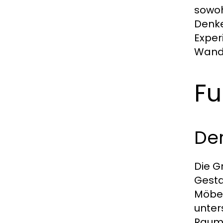
sowoh
Denke
Exper
Wandl
Fu
De
Die G
Gesta
Möbel
unter
Raums