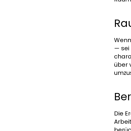
Ra
Wenn 
— sei
chara
über 
umzus
Be
Die E
Arbei
berüc