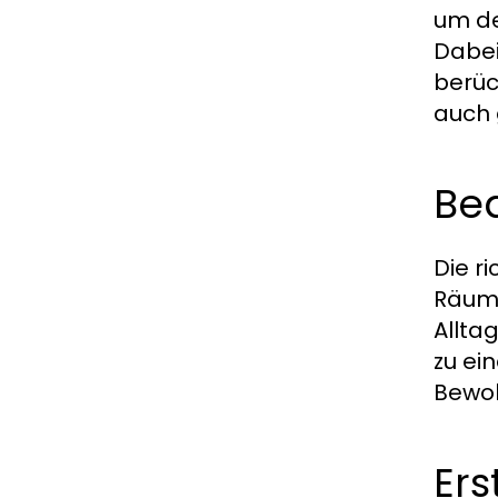
um de
Dabei
berüc
auch 
Be
Die r
Räume
Allta
zu ei
Bewoh
Ers