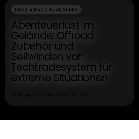
NEWS & MEDIA PUBLISHERS
Abenteuerlust im
Gelände: Offroad
Zubehör und
Seilwinden von
Techtradesystem für
extreme Situationen
Augustin Simmons
Aug 28, 2024
A