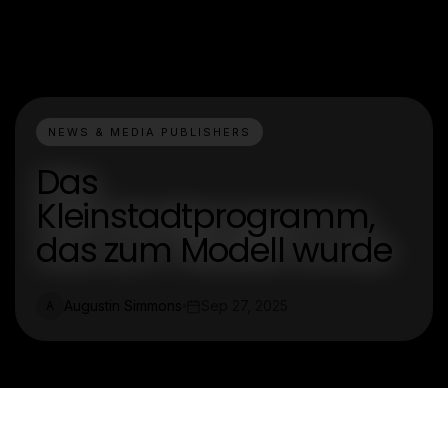
NEWS & MEDIA PUBLISHERS
Das
Kleinstadtprogramm,
das zum Modell wurde
Augustin Simmons
Sep 27, 2025
A