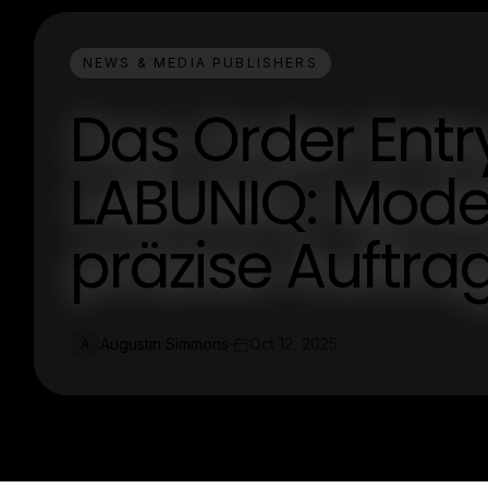
NEWS & MEDIA PUBLISHERS
Das Order Ent
LABUNIQ: Mode
präzise Auftr
Augustin Simmons
Oct 12, 2025
A