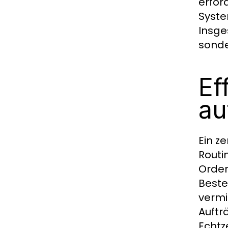
erfor
Syste
Insge
sonde
Ef
au
Ein z
Routi
Order
Beste
vermi
Auftr
Echtz