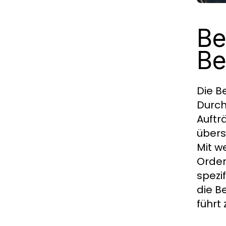
Be
Be
Die B
Durch
Auftr
übers
Mit w
Order
spezi
die B
führt