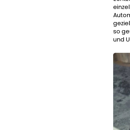
einze
Autom
gezie
so ge
und 