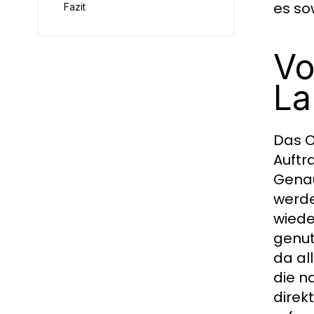
es so
Fazit
Vo
La
Das O
Auftr
Genau
werde
wiede
genut
da al
die n
direk