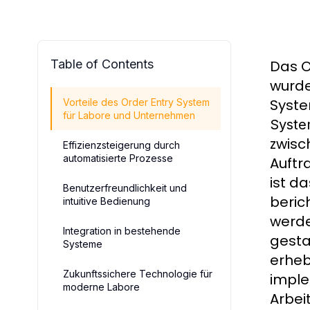
Table of Contents
Das O
wurde
Syste
Vorteile des Order Entry System
für Labore und Unternehmen
Syst
zwisc
Effizienzsteigerung durch
automatisierte Prozesse
Auftr
ist d
Benutzerfreundlichkeit und
beric
intuitive Bedienung
werde
Integration in bestehende
gesta
Systeme
erheb
Zukunftssichere Technologie für
imple
moderne Labore
Arbei