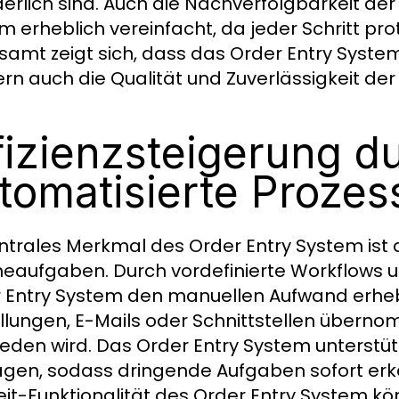
derlich sind. Auch die Nachverfolgbarkeit de
m erheblich vereinfacht, da jeder Schritt proto
samt zeigt sich, dass das Order Entry System n
rn auch die Qualität und Zuverlässigkeit der
fizienzsteigerung d
tomatisierte Prozes
entrales Merkmal des Order Entry System ist
neaufgaben. Durch vordefinierte Workflows un
 Entry System den manuellen Aufwand erhebl
llungen, E-Mails oder Schnittstellen über
eden wird. Das Order Entry System unterstütz
ägen, sodass dringende Aufgaben sofort erk
eit-Funktionalität des Order Entry System kö