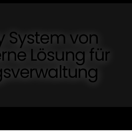
ry System von
rne Lösung für
agsverwaltung