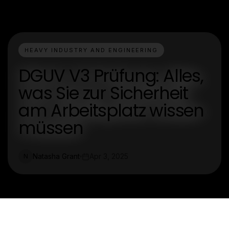
HEAVY INDUSTRY AND ENGINEERING
DGUV V3 Prüfung: Alles,
was Sie zur Sicherheit
am Arbeitsplatz wissen
müssen
Natasha Grant
Apr 3, 2025
N