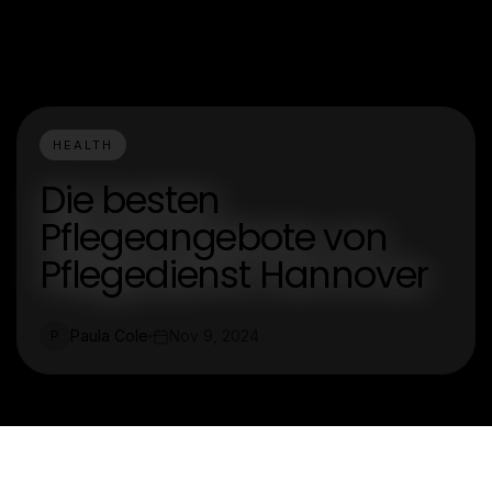
HEALTH
Die besten
Pflegeangebote von
Pflegedienst Hannover
Paula Cole
Nov 9, 2024
P