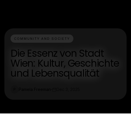
COMMUNITY AND SOCIETY
Die Essenz von Stadt
Wien: Kultur, Geschichte
und Lebensqualität
Pamela Freeman
Dec 3, 2025
P