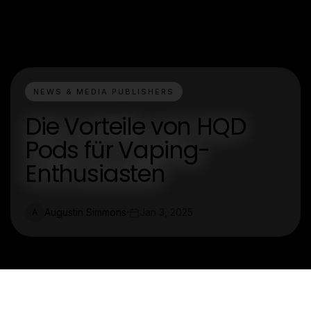
NEWS & MEDIA PUBLISHERS
Die Vorteile von HQD
Pods für Vaping-
Enthusiasten
Augustin Simmons
Jan 3, 2025
A