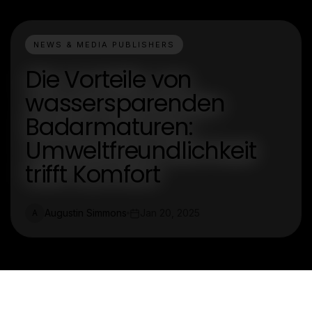
NEWS & MEDIA PUBLISHERS
Die Vorteile von
wassersparenden
Badarmaturen:
Umweltfreundlichkeit
trifft Komfort
Augustin Simmons
Jan 20, 2025
A