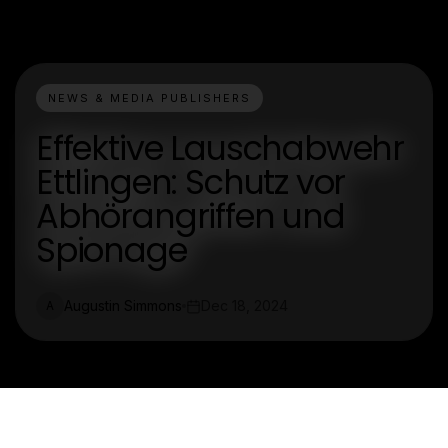
NEWS & MEDIA PUBLISHERS
Effektive Lauschabwehr
Ettlingen: Schutz vor
Abhörangriffen und
Spionage
Augustin Simmons
Dec 18, 2024
A