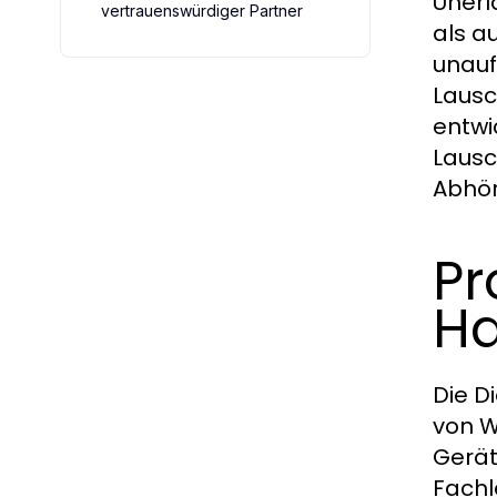
Unerl
vertrauenswürdiger Partner
als a
unauf
Lausc
entwi
Lausc
Abhör
Pr
H
Die D
von W
Gerät
Fachl