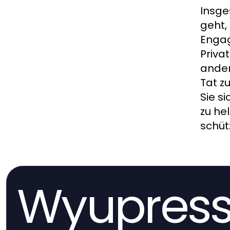
Insge
geht,
Engag
Priva
ander
Tat z
Sie s
zu he
schüt
Wyupres