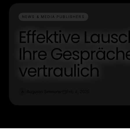
NEWS & MEDIA PUBLISHERS
Effektive Lau
Ihre Gespräch
vertraulich
Augustin Simmons
Feb 4, 2025
A