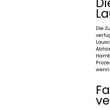
Di
L
Die Z
verfü
Lausc
Abhör
Hambu
Proze
wenn 
Fa
ve