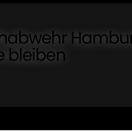
schabwehr Hambur
e bleiben