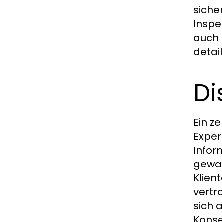
siche
Inspe
auch 
detai
Di
Ein z
Exper
Infor
gewah
Klien
vertr
sich 
Konse