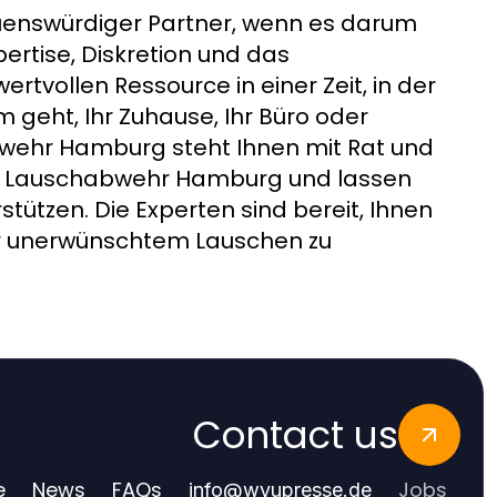
uenswürdiger Partner, wenn es darum
pertise, Diskretion und das
rtvollen Ressource in einer Zeit, in der
 geht, Ihr Zuhause, Ihr Büro oder
bwehr Hamburg steht Ihnen mit Rat und
von Lauschabwehr Hamburg und lassen
stützen. Die Experten sind bereit, Ihnen
vor unerwünschtem Lauschen zu
Contact us
e
News
FAQs
Jobs
info
@
wyupresse.de