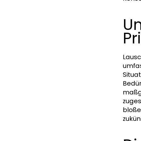
Un
Pr
Lausc
umfas
Situa
Bedür
maßge
zuges
bloße
zukün