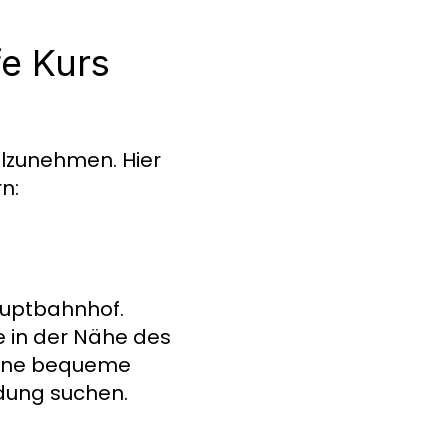
fe Kurs
ilzunehmen. Hier
n:
auptbahnhof.
e in der Nähe des
eine bequeme
ildung suchen.