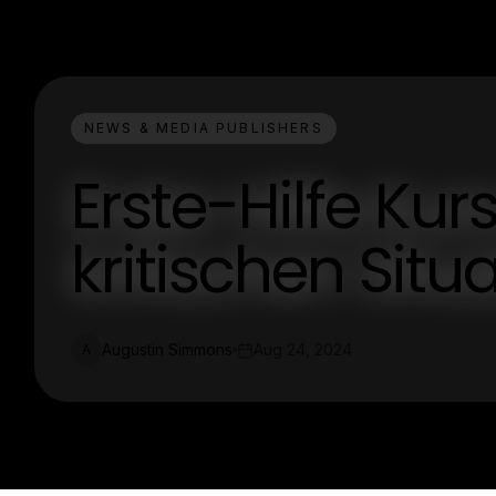
NEWS & MEDIA PUBLISHERS
Erste-Hilfe Kur
kritischen Situ
Augustin Simmons
Aug 24, 2024
A