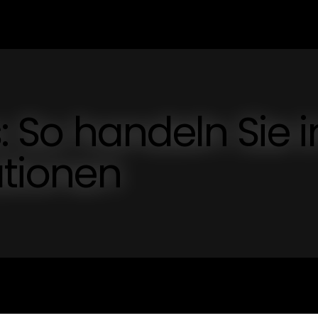
s: So handeln Sie i
ationen