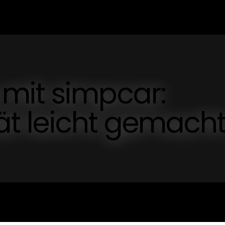
mit simpcar:
tät leicht gemach