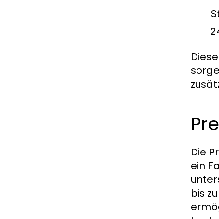
S
2
Diese
sorge
zusät
Pre
Die P
ein F
unter
bis z
ermög