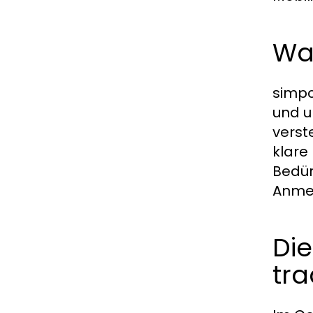
Wa
simpc
und u
verst
klare
Bedür
Anmel
Die
tra