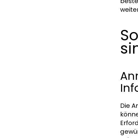
beste
weite
So
si
An
In
Die A
könne
Erfor
gewün