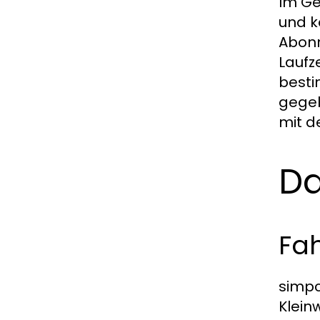
Im Ge
und k
Abonn
Laufz
besti
gegeb
mit d
Da
Fa
simpc
Klein