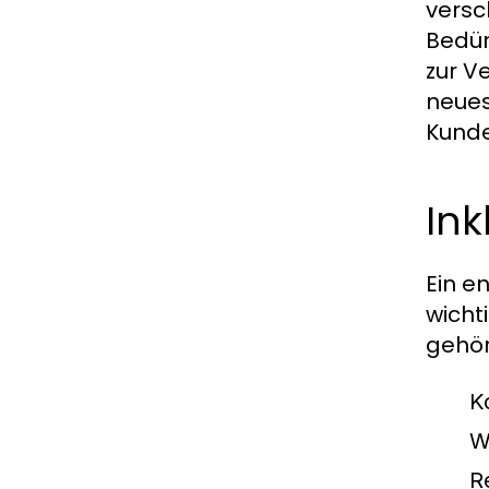
versc
Bedür
zur V
neues
Kunde
Ink
Ein e
wicht
gehör
K
W
R