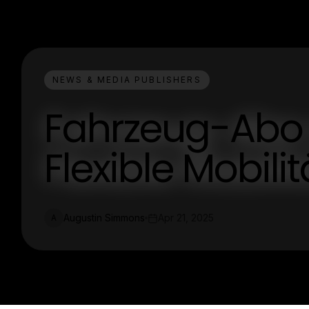
NEWS & MEDIA PUBLISHERS
Fahrzeug-Abo 
Flexible Mobili
Augustin Simmons
Apr 21, 2025
A