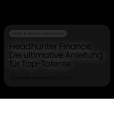
NEWS & MEDIA PUBLISHERS
Headhunter Finance:
Die ultimative Anleitung
für Top-Talente
Augustin Simmons
Sep 18, 2025
A