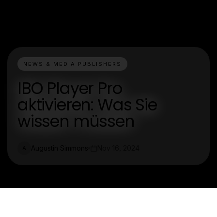
NEWS & MEDIA PUBLISHERS
IBO Player Pro
aktivieren: Was Sie
wissen müssen
Augustin Simmons
Nov 16, 2024
A