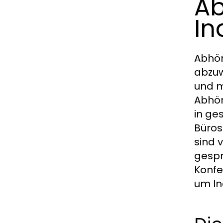
Ab
In
Abhör
abzuw
und m
Abhör
in ge
Büros
sind 
gespr
Konfe
um In