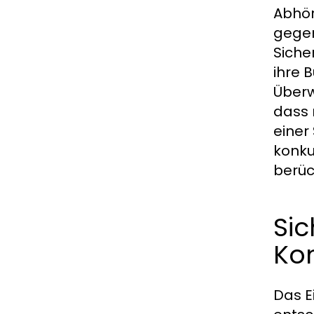
Abhör
gegen
Siche
ihre 
Überw
dass 
einer
konku
berüc
Si
Ko
Das E