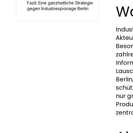
Fazit: Eine ganzheitliche Strategie
Wa
gegen Industriespionage Berlin
Indus
Akteu
Beson
zahlr
Infor
Lausc
Berli
schüt
nur g
Produ
zentr