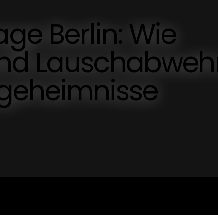
age Berlin: Wie
und Lauschabweh
sgeheimnisse