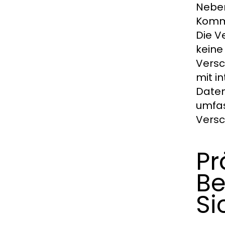
Neben
Kommu
Die V
keine
Versc
mit i
Daten
umfas
Vers
Pr
Be
S