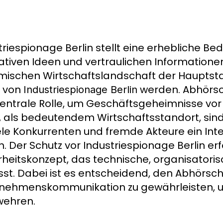
triespionage Berlin stellt eine erhebliche B
ativen Ideen und vertraulichen Informatione
ischen Wirtschaftslandschaft der Hauptst
r von
werden. Abhörsc
Industriespionage Berlin
zentrale Rolle, um Geschäftsgeheimnisse vor
n, als bedeutendem Wirtschaftsstandort, s
ele Konkurrenten und fremde Akteure ein Int
. Der Schutz vor Industriespionage Berlin er
rheitskonzept, das technische, organisato
st. Dabei ist es entscheidend, den Abhörsch
nehmenskommunikation zu gewährleisten, um 
wehren.