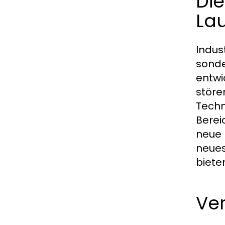
Die
La
Indus
sonde
entwi
störe
Techn
Berei
neue 
neues
biete
Ve