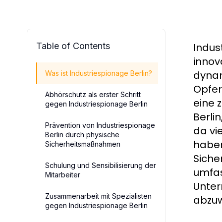
Table of Contents
Indus
innov
dynam
Was ist Industriespionage Berlin?
Opfe
Abhörschutz als erster Schritt
eine 
gegen Industriespionage Berlin
Berli
Prävention von Industriespionage
da vi
Berlin durch physische
haben
Sicherheitsmaßnahmen
Siche
Schulung und Sensibilisierung der
umfas
Mitarbeiter
Unter
Zusammenarbeit mit Spezialisten
abzu
gegen Industriespionage Berlin