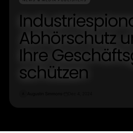
Industriespion
Abhörschutz 
Ihre Geschäft
schützen
Augustin Simmons
Dec 4, 2024
A