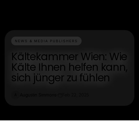
NEWS & MEDIA PUBLISHERS
Kältekammer Wien: Wie
Kälte Ihnen helfen kann,
sich jünger zu fühlen
Augustin Simmons
Feb 22, 2025
A