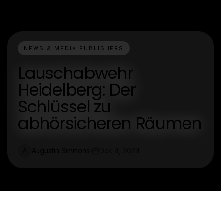
NEWS & MEDIA PUBLISHERS
Lauschabwehr
Heidelberg: Der
Schlüssel zu
abhörsicheren Räumen
Augustin Simmons
Dec 4, 2024
A