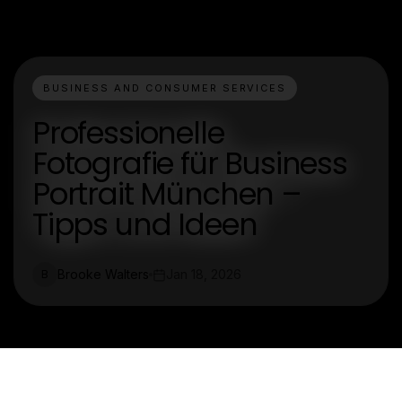
BUSINESS AND CONSUMER SERVICES
Professionelle
Fotografie für Business
Portrait München –
Tipps und Ideen
Brooke Walters
Jan 18, 2026
B