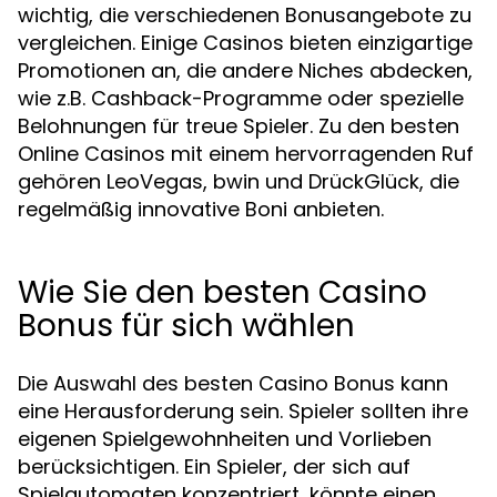
wichtig, die verschiedenen Bonusangebote zu
vergleichen. Einige Casinos bieten einzigartige
Promotionen an, die andere Niches abdecken,
wie z.B. Cashback-Programme oder spezielle
Belohnungen für treue Spieler. Zu den besten
Online Casinos mit einem hervorragenden Ruf
gehören LeoVegas, bwin und DrückGlück, die
regelmäßig innovative Boni anbieten.
Wie Sie den besten Casino
Bonus für sich wählen
Die Auswahl des besten Casino Bonus kann
eine Herausforderung sein. Spieler sollten ihre
eigenen Spielgewohnheiten und Vorlieben
berücksichtigen. Ein Spieler, der sich auf
Spielautomaten konzentriert, könnte einen