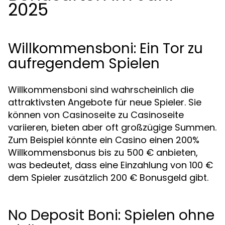
2025
Willkommensboni: Ein Tor zu
aufregendem Spielen
Willkommensboni sind wahrscheinlich die
attraktivsten Angebote für neue Spieler. Sie
können von Casinoseite zu Casinoseite
variieren, bieten aber oft großzügige Summen.
Zum Beispiel könnte ein Casino einen 200%
Willkommensbonus bis zu 500 € anbieten,
was bedeutet, dass eine Einzahlung von 100 €
dem Spieler zusätzlich 200 € Bonusgeld gibt.
No Deposit Boni: Spielen ohne