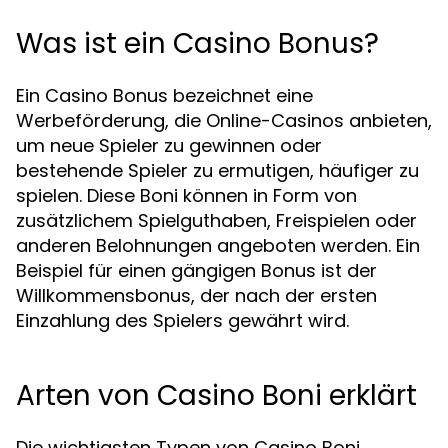
Was ist ein Casino Bonus?
Ein Casino Bonus bezeichnet eine
Werbeförderung, die Online-Casinos anbieten,
um neue Spieler zu gewinnen oder
bestehende Spieler zu ermutigen, häufiger zu
spielen. Diese Boni können in Form von
zusätzlichem Spielguthaben, Freispielen oder
anderen Belohnungen angeboten werden. Ein
Beispiel für einen gängigen Bonus ist der
Willkommensbonus, der nach der ersten
Einzahlung des Spielers gewährt wird.
Arten von Casino Boni erklärt
Die wichtigsten Typen von Casino Boni