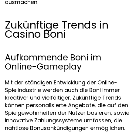
ausmachen.
Zukünftige Trends in
Casino Boni
Aufkommende Boni im
Online-Gameplay
Mit der ständigen Entwicklung der Online-
Spielindustrie werden auch die Boni immer
kreativer und vielfältiger. Zukünftige Trends
können personalisierte Angebote, die auf den
Spielgewohnheiten der Nutzer basieren, sowie
innovative Zahlungssysteme umfassen, die
nahtlose Bonusankündigungen ermöglichen.