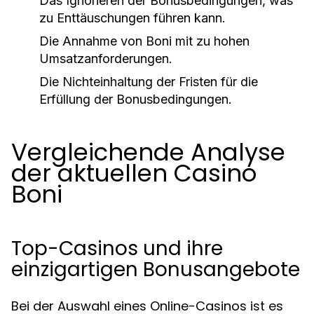
Das Ignorieren der Bonusbedingungen, was
zu Enttäuschungen führen kann.
Die Annahme von Boni mit zu hohen
Umsatzanforderungen.
Die Nichteinhaltung der Fristen für die
Erfüllung der Bonusbedingungen.
Vergleichende Analyse
der aktuellen Casino
Boni
Top-Casinos und ihre
einzigartigen Bonusangebote
Bei der Auswahl eines Online-Casinos ist es