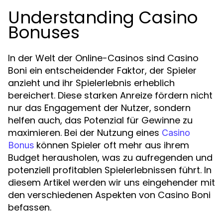
Understanding Casino
Bonuses
In der Welt der Online-Casinos sind Casino
Boni ein entscheidender Faktor, der Spieler
anzieht und ihr Spielerlebnis erheblich
bereichert. Diese starken Anreize fördern nicht
nur das Engagement der Nutzer, sondern
helfen auch, das Potenzial für Gewinne zu
maximieren. Bei der Nutzung eines
Casino
können Spieler oft mehr aus ihrem
Bonus
Budget herausholen, was zu aufregenden und
potenziell profitablen Spielerlebnissen führt. In
diesem Artikel werden wir uns eingehender mit
den verschiedenen Aspekten von Casino Boni
befassen.