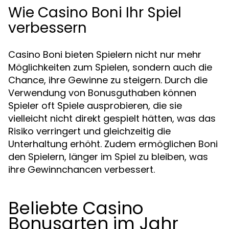
Wie Casino Boni Ihr Spiel
verbessern
Casino Boni bieten Spielern nicht nur mehr
Möglichkeiten zum Spielen, sondern auch die
Chance, ihre Gewinne zu steigern. Durch die
Verwendung von Bonusguthaben können
Spieler oft Spiele ausprobieren, die sie
vielleicht nicht direkt gespielt hätten, was das
Risiko verringert und gleichzeitig die
Unterhaltung erhöht. Zudem ermöglichen Boni
den Spielern, länger im Spiel zu bleiben, was
ihre Gewinnchancen verbessert.
Beliebte Casino
Bonusarten im Jahr