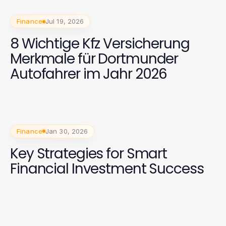
Finance
Jul 19, 2026
8 Wichtige Kfz Versicherung
Merkmale für Dortmunder
Autofahrer im Jahr 2026
Finance
Jan 30, 2026
Key Strategies for Smart
Financial Investment Success