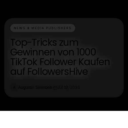
NEWS & MEDIA PUBLISHERS
Top-Tricks zum
Gewinnen von 1000
TikTok Follower Kaufen
auf FollowersHive
Augustin Simmons
Jul 19, 2024
A