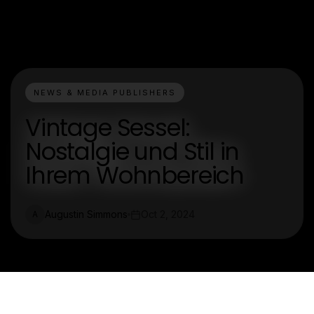
NEWS & MEDIA PUBLISHERS
Vintage Sessel:
Nostalgie und Stil in
Ihrem Wohnbereich
Augustin Simmons
Oct 2, 2024
A