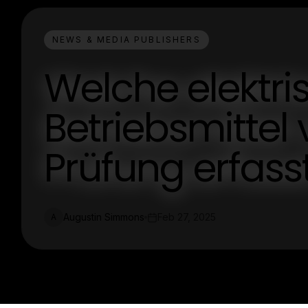
NEWS & MEDIA PUBLISHERS
Welche elektr
Betriebsmittel
Prüfung erfas
Augustin Simmons
Feb 27, 2025
A