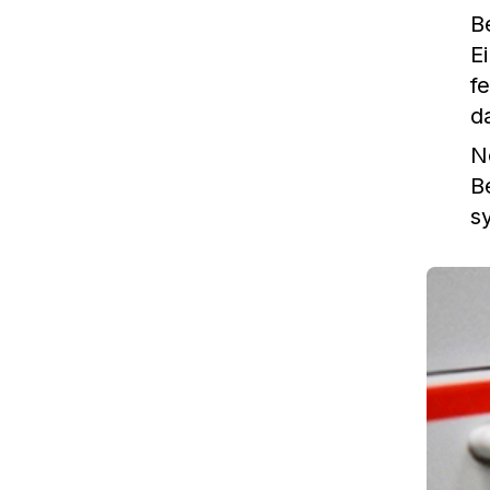
B
E
f
d
N
B
s