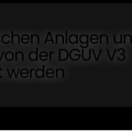
ischen Anlagen u
 von der DGUV V3
st werden