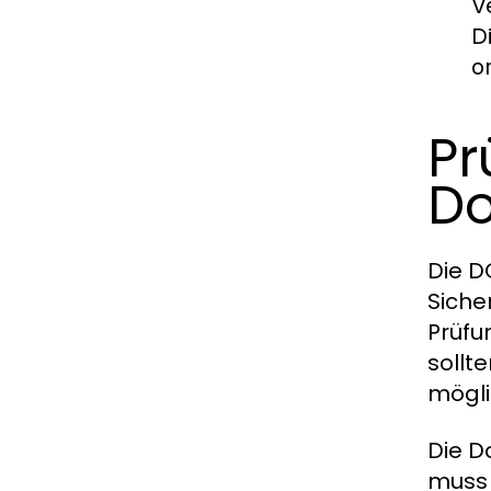
V
D
o
Pr
Do
Die D
Siche
Prüfu
sollt
mögli
Die D
muss 