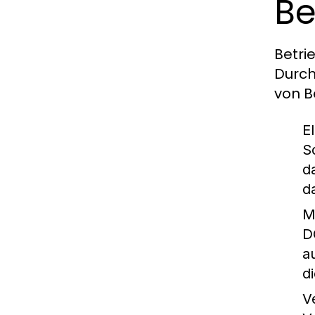
Be
Betri
Durch
von B
E
S
d
d
M
D
a
d
V