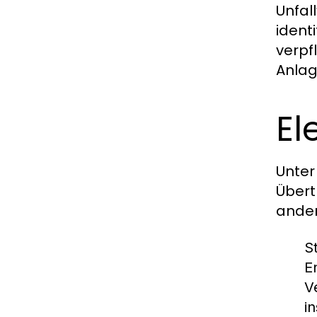
Unfal
ident
verpf
Anlag
El
Unter
Übert
ande
S
E
V
i