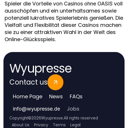
Spieler die Vorteile von
voll
Casinos ohne OASIS
ausschöpfen und ein unterhaltsames sowie
potenziell lukratives Spielerlebnis genießen. Die
Vielfalt und Flexibilität dieser Casinos machen
sie zu einer attraktiven Wahl in der Welt des
Online-Glücksspiels.
Wyupresse
Contact us
Home Page
News
FAQs
Jobs
info
@
wyupresse.de
Copyright
©
2026
Wyupresse
.
All rights reserved
About Us
Privacy
Terms
Legal