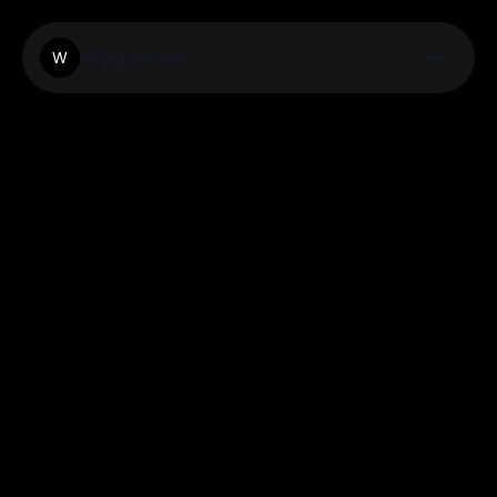
Wyupresse
W