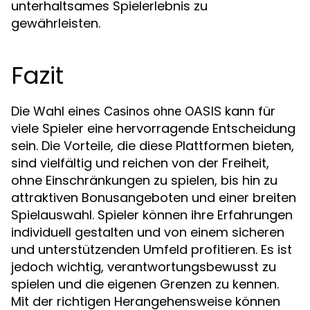
unterhaltsames Spielerlebnis zu
gewährleisten.
Fazit
Die Wahl eines
kann für
Casinos ohne OASIS
viele Spieler eine hervorragende Entscheidung
sein. Die Vorteile, die diese Plattformen bieten,
sind vielfältig und reichen von der Freiheit,
ohne Einschränkungen zu spielen, bis hin zu
attraktiven Bonusangeboten und einer breiten
Spielauswahl. Spieler können ihre Erfahrungen
individuell gestalten und von einem sicheren
und unterstützenden Umfeld profitieren. Es ist
jedoch wichtig, verantwortungsbewusst zu
spielen und die eigenen Grenzen zu kennen.
Mit der richtigen Herangehensweise können