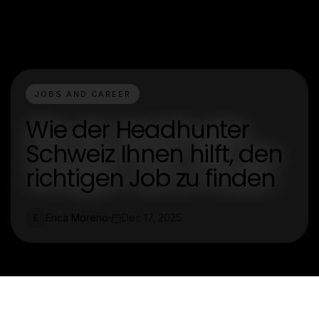
JOBS AND CAREER
Wie der Headhunter
Schweiz Ihnen hilft, den
richtigen Job zu finden
Erica Moreno
Dec 17, 2025
E