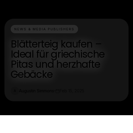
NEWS & MEDIA PUBLISHERS
Blätterteig kaufen –
Ideal für griechische
Pitas und herzhafte
Gebäcke
Augustin Simmons
Feb 15, 2025
A