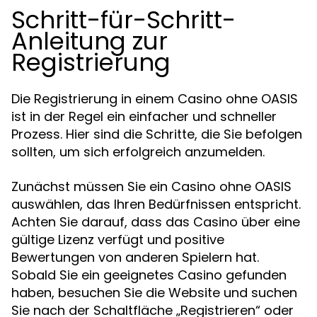
Schritt-für-Schritt-
Anleitung zur
Registrierung
Die Registrierung in einem Casino ohne OASIS
ist in der Regel ein einfacher und schneller
Prozess. Hier sind die Schritte, die Sie befolgen
sollten, um sich erfolgreich anzumelden.
Zunächst müssen Sie ein Casino ohne OASIS
auswählen, das Ihren Bedürfnissen entspricht.
Achten Sie darauf, dass das Casino über eine
gültige Lizenz verfügt und positive
Bewertungen von anderen Spielern hat.
Sobald Sie ein geeignetes Casino gefunden
haben, besuchen Sie die Website und suchen
Sie nach der Schaltfläche „Registrieren“ oder