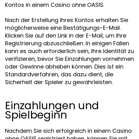
Kontos in einem Casino ohne OASIS.
Nach der Erstellung Ihres Kontos erhalten Sie
möglicherweise eine Bestätigungs-E-Mail.
Klicken Sie auf den Link in der E-Mail, um Ihre
Registrierung abzuschließen. In einigen Fällen
kann es auch erforderlich sein, Ihre Identität zu
verifizieren, bevor Sie Einzahlungen vornehmen
oder Gewinne abheben können. Dies ist ein
Standardverfahren, das dazu dient, die
Sicherheit der Spieler zu gewährleisten.
Einzahlungen und
Spielbeginn
Nachdem Sie sich erfolgreich in einem Casino
ohne OASIS registriert haben, können Sie mit