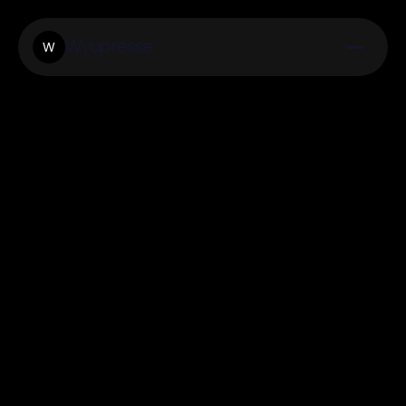
Wyupresse
W